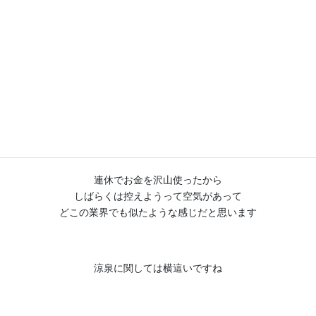
月刊涼泉5月号はこちら
【月刊涼泉5月号】過去は変えられる
5月は本当にわかりやすい月で
前半は忙しくて後半は落ち着くという
誰もがそりゃそうだろうと思うような月でした
連休でお金を沢山使ったから
しばらくは控えようって空気があって
どこの業界でも似たような感じだと思います
涼泉に関しては横這いですね