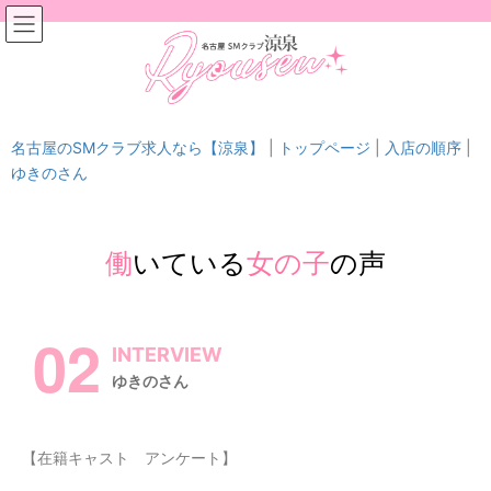
ゆきのさんのインタビュー
名古屋のSMクラブ求人なら【涼泉】
|
トップページ
|
入店の順序
|
ゆきのさん
働
いている
女の子
の声
02
INTERVIEW
ゆきのさん
【在籍キャスト アンケート】